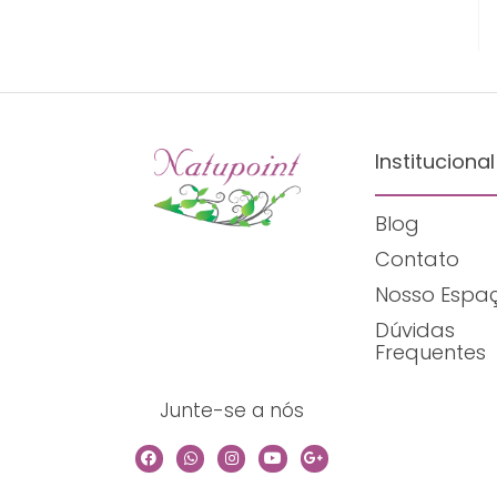
Institucional
Blog
Contato
Nosso Espa
Dúvidas
Frequentes
Junte-se a nós
F
W
I
Y
G
a
h
n
o
o
c
a
s
u
o
e
t
t
t
g