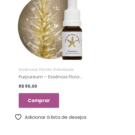
Essências Florais Individuais
Purpureum – Essência Floral
Estoque – Florais De Saint
R$
55,00
Germain – 10ml
Comprar
Adicionar à lista de desejos