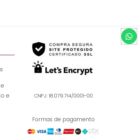
W
h
a
t
s
s
a
p
p
de
o e
CNPJ: 18.079.714/0001-00
Formas de pagamento