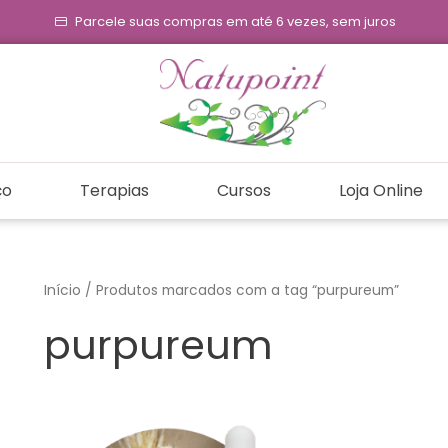
Parcele suas compras em até 6 vezes, sem juros
ço
Terapias
Cursos
Loja Online
Início
/ Produtos marcados com a tag “purpureum”
purpureum