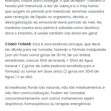
exemplo, roubar para conseguir o que almejam. Trabalha a
tensão pré-menstrual, a dor de cabeça e o mau humor
que surgem no período pré-menstrual, sintomas causados
pela retenção de líquido no organismo, devido a
desorganização do emocional neste período do mês. Na
medicina caseira esta planta é utilizada como diurético,
ativa o intestino, é usada também nas dores em geral.
COMO TOMAR:
Esta é uma essência estoque, que deve
ser diluída para ser tomada, fazendo a fórmula manipulada
(em um fraso conta gotas de 30 ml, de cor âmbar,
esterilizado, colocar 10ml de brandy + 20ml de água
mineral + 2 gotas de cada essência escolhida para a
fórmula) ou tomar em dose única (2 gotas em 30ml de
água, 1 x ao dia).
As essências florais são naturais, não são medicamentos e
não têm contra indicação. Podem ser tomadas
concomitantemente com outros tratamentos sejam
alopáticos, homeopáticos ou terapias energéticas.