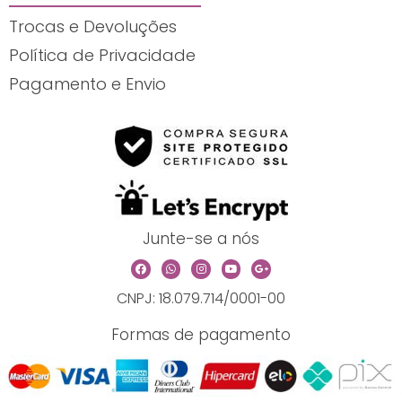
Trocas e Devoluções
Política de Privacidade
Pagamento e Envio
Junte-se a nós
F
W
I
Y
G
a
h
n
o
o
c
a
s
u
o
CNPJ: 18.079.714/0001-00
e
t
t
t
g
b
s
a
u
l
o
a
g
b
e
o
p
r
e
-
Formas de pagamento
k
p
a
p
m
l
u
s
-
g