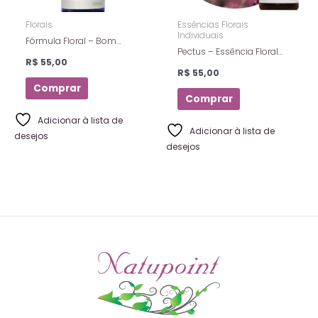
Florais
Essências Florais
Individuais
Fórmula Floral – Bom
Pectus – Essência Floral
Sono – Florais De Saint
R$
55,00
Estoque – Florais De Saint
Germain – Spray – 10 Ml
R$
55,00
Germain – 10ml
Comprar
Comprar
Adicionar à lista de
Adicionar à lista de
desejos
desejos