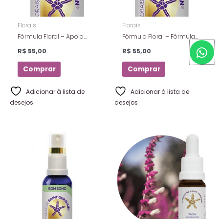
Florais
Florais
Fórmula Floral – Apoio
Fórmula Floral – Fórmula
W
Emocional – Florais De
do Estudante – Florais de
R$
55,00
R$
55,00
h
Saint Germain – 10 Ml
Saint Germain – 10 ml
a
Comprar
Comprar
t
s
Adicionar à lista de
Adicionar à lista de
desejos
desejos
a
p
p