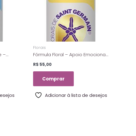
p
Florais
e –
Fórmula Floral – Apoio Emocional
10 Ml
– Florais De Saint Germain – 10 Ml
R$
55,00
Comprar
desejos
Adicionar à lista de desejos