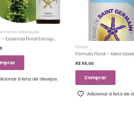
s Florais Individuais
 – Essência Floral Estoque
is De Saint Germain – 10ml
Florais
0
Fórmula Floral – Meia Idad
Florais De Saint Germain – 
mprar
R$
55,00
Comprar
dicionar à lista de desejos
Adicionar à lista de 