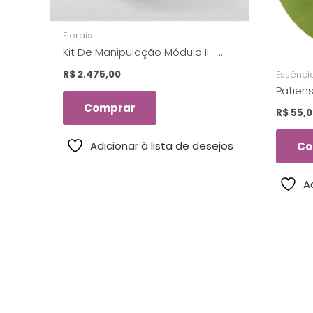
Florais
Kit De Manipulação Módulo II –
Com 45 Essências Dos Florais De
R$
2.475,00
Essência
Saint Germain
Patiens
– Flora
Comprar
R$
55,0
Adicionar à lista de desejos
Co
A