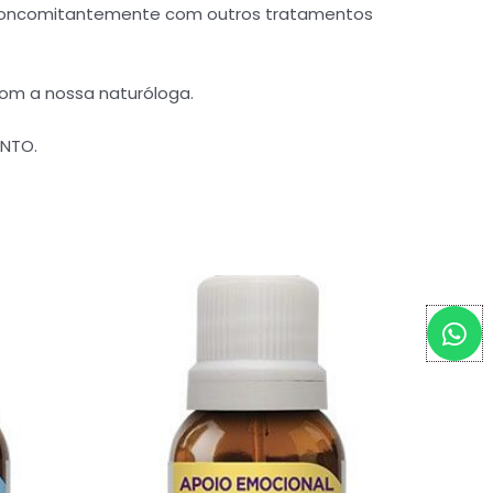
s concomitantemente com outros tratamentos
com a nossa naturóloga.
ENTO.
W
h
a
t
s
a
p