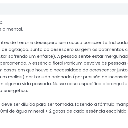
o;
e o mental.
ntes de terror e desespero sem causa consciente. Indicada
 de agitação. Junto ao desespero surgem os batimentos ca
ar sofrendo um enfarte). A pessoa sente estar mergulhada 
percorrendo. A essência floral Panicum devolve às pessoas 
 casos em que houve a necessidade de acrescentar junto a 
m melinis) por ter sido acionado (por pressão do inconsc
m alguma vida passada. Nesse caso específico a bronquit
io energético.
 deve ser diluída para ser tomada, fazendo a fórmula mani
+ 20ml de água mineral + 2 gotas de cada essência escolhid