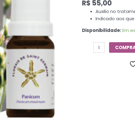
R$
55,00
De
Saint
Auxilio no trata
Germain
Indicado aos que
-
Disponibilidade:
Em e
10ml
quantidade
COMPR