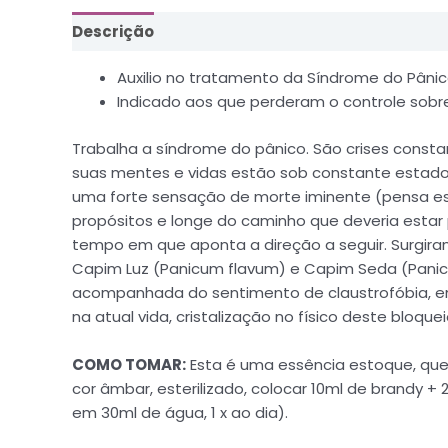
Descrição
Informação adicional
Auxilio no tratamento da Síndrome do Pânic
Indicado aos que perderam o controle sobr
Trabalha a síndrome do pânico. São crises consta
suas mentes e vidas estão sob constante estado
uma forte sensação de morte iminente (pensa est
propósitos e longe do caminho que deveria estar 
tempo em que aponta a direção a seguir. Surgiram
Capim Luz (Panicum flavum) e Capim Seda (Panicu
acompanhada do sentimento de claustrofóbia, e
na atual vida, cristalização no físico deste bloque
COMO TOMAR:
Esta é uma essência estoque, que
cor âmbar, esterilizado, colocar 10ml de brandy 
em 30ml de água, 1 x ao dia).