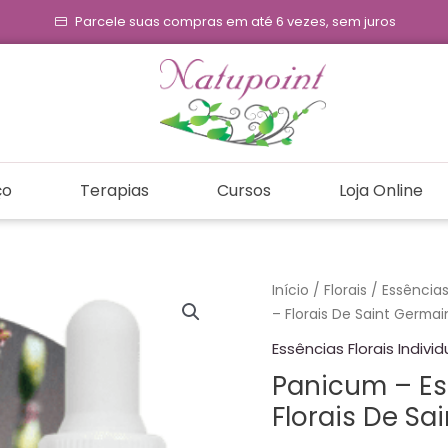
Parcele suas compras em até 6 vezes, sem juros
ço
Terapias
Cursos
Loja Online
Panicum
Início
/
Florais
/
Essências 
-
– Florais De Saint Germai
Essência
Essências Florais Individ
Floral
Panicum – Es
Estoque
Florais De Sa
-
Florais