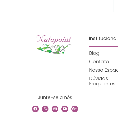
Institucional
Blog
Contato
Nosso Espa
Dúvidas
Frequentes
Junte-se a nós
F
W
I
Y
G
a
h
n
o
o
c
a
s
u
o
e
t
t
t
g