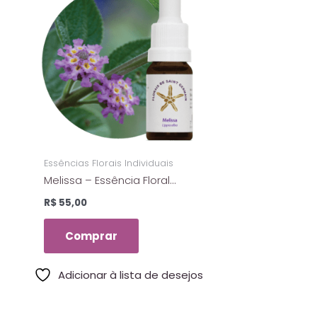
Essências Florais Individuais
Melissa – Essência Floral
Estoque – Florais De Saint
R$
55,00
Germain – 10ml
Comprar
Adicionar à lista de desejos