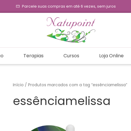
Parcele suas compras em até 6 vezes, sem juros
ço
Terapias
Cursos
Loja Online
Início
/ Produtos marcados com a tag “essênciamelissa”
essênciamelissa