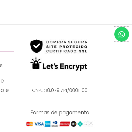
W
h
a
t
s
s
a
p
p
de
o e
CNPJ: 18.079.714/0001-00
Formas de pagamento