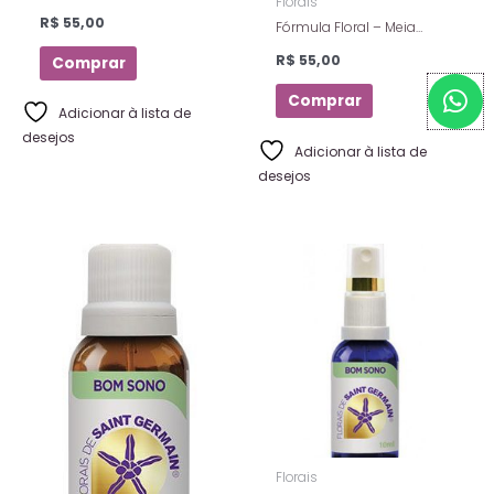
Florais
Prosperidade – Florais De
R$
55,00
Fórmula Floral – Meia
Saint Germain – Spray – 10
Idade – Florais De Saint
Ml
R$
55,00
Comprar
Germain – 10 Ml
W
Comprar
h
Adicionar à lista de
a
desejos
Adicionar à lista de
t
desejos
s
a
p
p
Florais