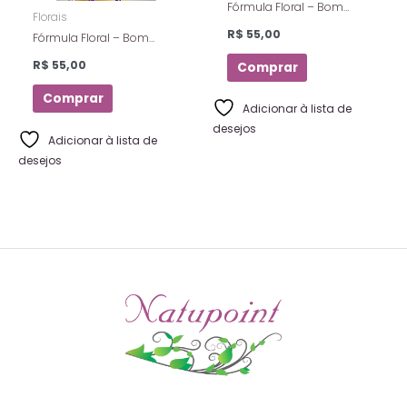
Fórmula Floral – Bom
Florais
Sono – Florais De Saint
R$
55,00
Fórmula Floral – Bom
Germain – Spray – 10 Ml
Sono – Florais de Saint
R$
55,00
Comprar
Germain – 10 ml
Comprar
Adicionar à lista de
desejos
Adicionar à lista de
desejos