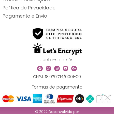
Política de Privacidade
Pagamento e Envio
Junte-se a nós
F
W
I
Y
G
a
h
n
o
o
c
a
s
u
o
CNPJ: 18.079.714/0001-00
e
t
t
t
g
b
s
a
u
l
o
a
g
b
e
o
p
r
e
-
Formas de pagamento
k
p
a
p
m
l
u
s
-
g
© 2022 Desenvolvido por