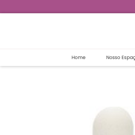
Ir
para
o
conteúdo
Home
Nosso Espa