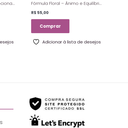
ocional
Fórmula Floral – Ânimo e Equilíbrio
– 10 Ml
– Florais de Saint Germain – 10 ml
R$
55,00
Comprar
desejos
Adicionar à lista de desejos
s