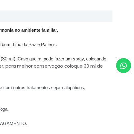
rmonia no ambiente familiar.
rbum, Lírio da Paz e Patiens.
(30 ml).
Caso queira, pode f
azer um spray, colocando
W
er, para melhor conservação coloque 30 ml de
h
a
t
e com outros tratamentos sejam alopáticos,
s
a
p
loga.
p
 PAGAMENTO.