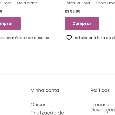
 Floral – Meia Idade –
Fórmula Floral – Apoio Em
 De Saint Germain – 10 Ml
– Florais De Saint Germain 
0
R$
55,00
mprar
Comprar
dicionar à lista de desejos
Adicionar à lista de 
Minha conta
Políticas
Cursos
Trocas e
Devoluçõe
Finalização de