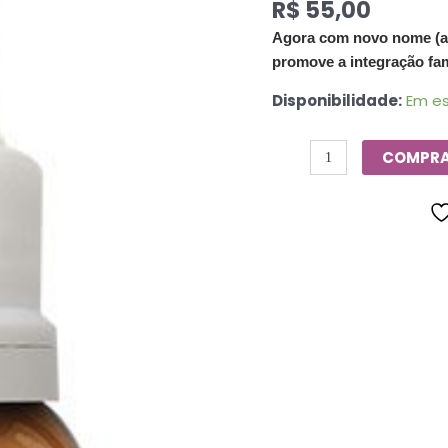
R$
55,00
de
Saint
Agora com novo nome (ant
Germain
promove a integração fami
-
Disponibilidade:
Em e
10
ml
quantidade
COMPR