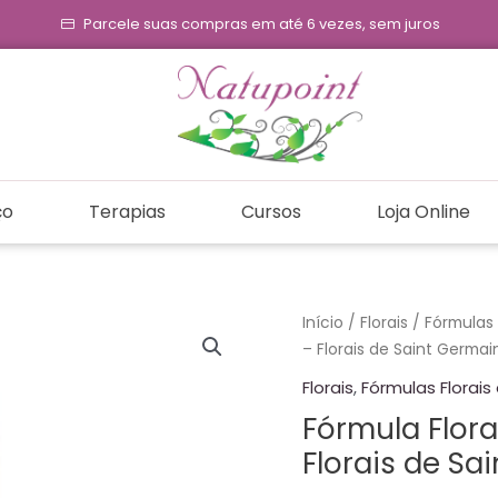
Parcele suas compras em até 6 vezes, sem juros
ço
Terapias
Cursos
Loja Online
Fórmula
Início
/
Florais
/
Fórmulas 
Floral
– Florais de Saint Germain
-
Florais
,
Fórmulas Florai
Integração
Fórmula Flora
Familiar
Florais de Sa
-
Florais