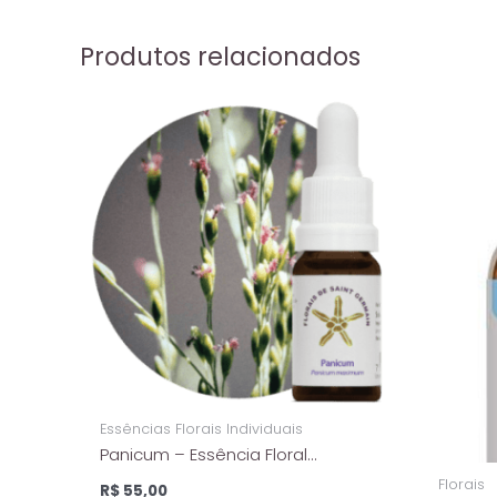
Produtos relacionados
Essências Florais Individuais
Panicum – Essência Floral
Estoque – Florais De Saint
Florais
R$
55,00
Germain – 10ml