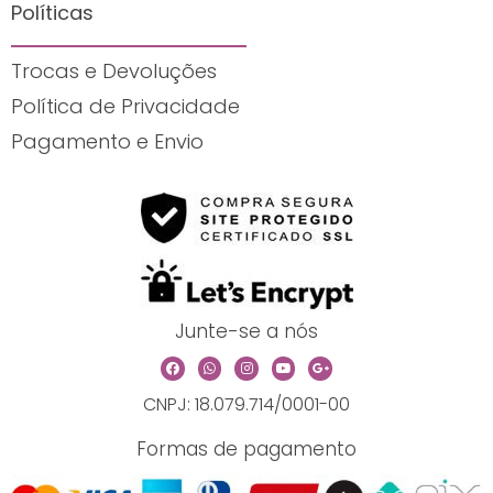
Políticas
Trocas e Devoluções
Política de Privacidade
Pagamento e Envio
Junte-se a nós
F
W
I
Y
G
a
h
n
o
o
c
a
s
u
o
CNPJ: 18.079.714/0001-00
e
t
t
t
g
b
s
a
u
l
o
a
g
b
e
o
p
r
e
-
Formas de pagamento
k
p
a
p
m
l
u