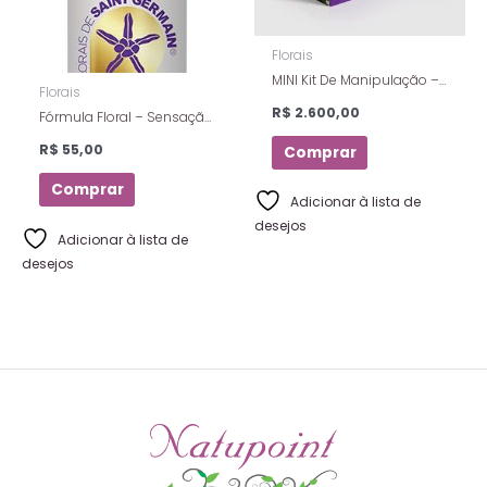
Florais
MINI Kit De Manipulação –
Florais
Com 89 Essências de 5ml
R$
2.600,00
Fórmula Floral – Sensação
Dos Florais De Saint
de Ansiedade – Florais De
Germain
R$
55,00
Comprar
Saint Germain – 10 Ml
Comprar
Adicionar à lista de
desejos
Adicionar à lista de
desejos