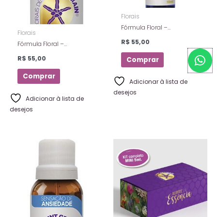
Florais
Fórmula Floral –
Florais
Prosperidade – Florais De
R$
55,00
Fórmula Floral –
Saint Germain – Spray – 10
W
Integração Familiar –
Ml
R$
55,00
Comprar
Florais de Saint Germain –
h
10 ml
a
Comprar
Adicionar à lista de
t
desejos
s
Adicionar à lista de
desejos
a
p
p