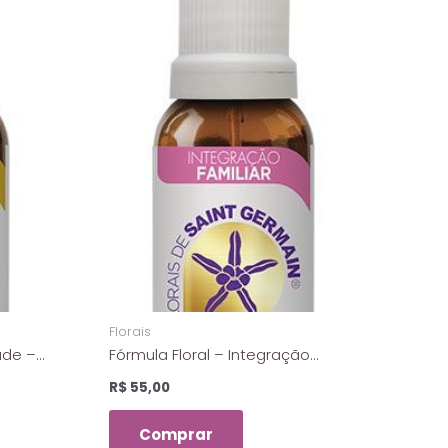
t
s
a
p
p
Florais
ade –
Fórmula Floral – Integração
10 ml
Familiar – Florais de Saint
R$
55,00
Germain – 10 ml
Comprar