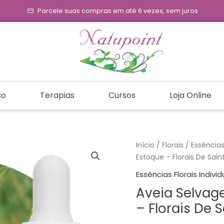
Parcele suas compras em até 6 vezes, sem juros
ço
Terapias
Cursos
Loja Online
Aveia
Início
/
Florais
/
Essências 
Selvagem
Estoque – Florais De Sain
-
Essências Florais Individ
Essência
Aveia Selvag
Floral
– Florais De 
Estoque
-