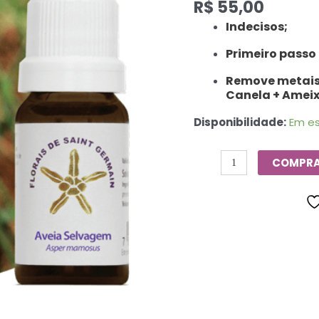
R$
55,00
Florais
De
Indecisos;
Saint
Primeiro passo
Germain
-
Remove metais
10ml
Canela + Ameix
quantidade
Disponibilidade:
Em e
COMPR