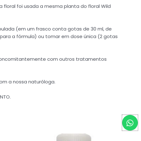
 floral foi usada a mesma planta do floral Wild
pulada (em um frasco conta gotas de 30 ml, de
a para a fórmula) ou tomar em dose única (2 gotas
s concomitantemente com outros tratamentos
com a nossa naturóloga.
ENTO.
W
h
a