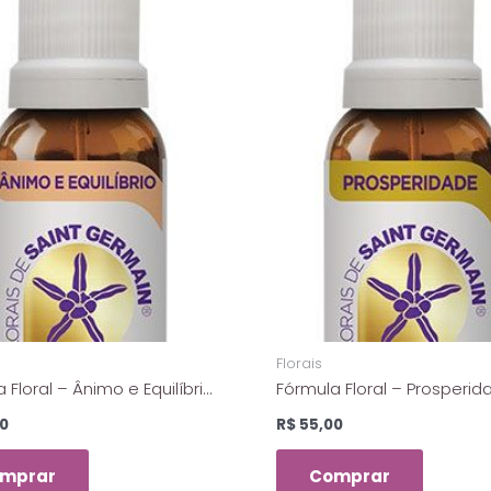
Florais
 Floral – Ânimo e Equilíbrio
Fórmula Floral – Prosperid
is de Saint Germain – 10 ml
Florais de Saint Germain – 
0
R$
55,00
mprar
Comprar