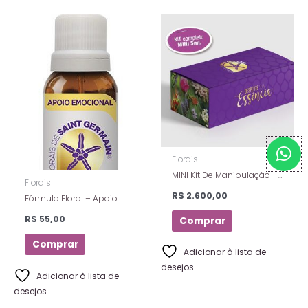
W
h
Florais
a
MINI Kit De Manipulação –
Florais
Com 89 Essências de 5ml
t
R$
2.600,00
Fórmula Floral – Apoio
Dos Florais De Saint
s
Emocional – Florais De
Germain
R$
55,00
Comprar
Saint Germain – 10 Ml
a
p
Comprar
Adicionar à lista de
p
desejos
Adicionar à lista de
desejos