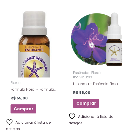
Essências Florais
Individuais
Florais
Lisiandra – Essência Floral
Estoque – Florais De Saint
Fórmula Floral – Fórmula
R$
55,00
Germain – 10ml
do Estudante – Florais de
R$
55,00
Saint Germain – 10 ml
Comprar
Comprar
Adicionar à lista de
Adicionar à lista de
desejos
desejos