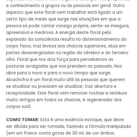
e conhecimento a grupos ou às pessoas em geral. Outro
aspecto que este floral vem trabalhar está ligado a um
certo tipo de medo que surge nas situações em que a
pessoa só pode contar consigo própria, sente-se insegura,
apreensiva e medrosa. A energia deste floral pela
expansão da consciência resulta no distensionamento do
corpo físico, traz leveza aos chacras superiores, atua em
partes desenergizadas na região do cérebro e do terceiro
olho. Floral que nos doa força para percebemos as
posturas arraigadas que nos prendem ao passado. Nos
abre para o novo e para o novo tempo que surge.
Alcachofra é um floral muito últil às pessoas que querem
se atualizar ou precisam se atualizar, traz abertura e
receptividade. Este floral vem remover toxínas e resíduos
muito antígos em todos os chacras, é regenerador dos
corpos sutíl.
COMO TOMAR:
Esta é uma essência estoque, que deve
ser diluída para ser tomada, fazendo a fórmula manipulada
(em um frasco conta gotas de 30 ml, de cor âmbar,