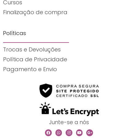
t
Cursos
s
Finalização de compra
a
p
p
Políticas
Trocas e Devoluções
Política de Privacidade
Pagamento e Envio
Junte-se a nós
F
W
I
Y
G
a
h
n
o
o