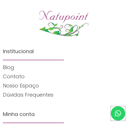
Institucional
Blog
Contato
Nosso Espaço
Dúvidas Frequentes
W
Minha conta
h
a