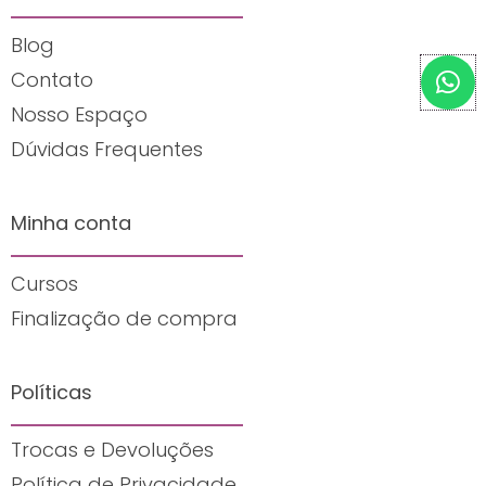
Blog
W
Contato
h
Nosso Espaço
a
t
Dúvidas Frequentes
s
a
Minha conta
p
p
Cursos
Finalização de compra
Políticas
Trocas e Devoluções
Política de Privacidade