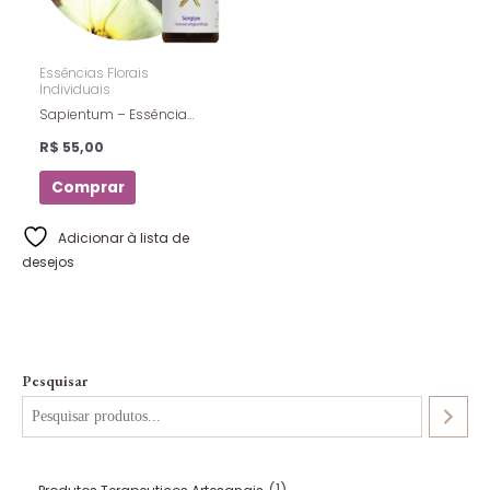
Essências Florais
Individuais
Sapientum – Essência
Floral Estoque – Florais De
R$
55,00
Saint Germain – 10ml
Comprar
Adicionar à lista de
desejos
Pesquisar