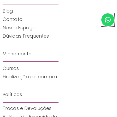
Blog
W
Contato
h
Nosso Espaço
a
t
Dúvidas Frequentes
s
a
Minha conta
p
p
Cursos
Finalização de compra
Políticas
Trocas e Devoluções
Política de Privacidade