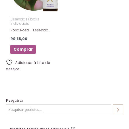
Essências Florais
Individuais
Rosa Rosa – Essência
Floral Estoque – Florais De
R$
55,00
Saint Germain – 10ml
Comprar
Adicionar à lista de
desejos
Pesquisar