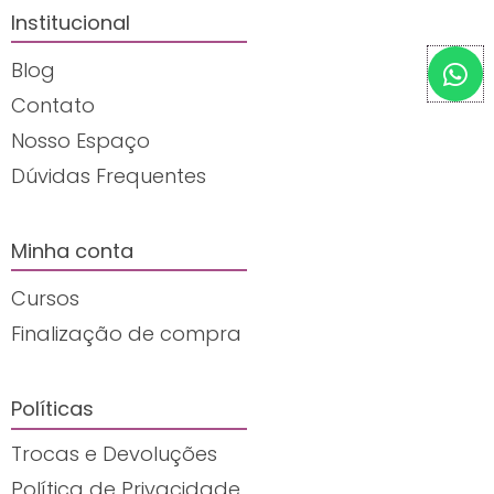
Institucional
W
Blog
h
Contato
a
t
Nosso Espaço
s
Dúvidas Frequentes
a
p
p
Minha conta
Cursos
Finalização de compra
Políticas
Trocas e Devoluções
Política de Privacidade