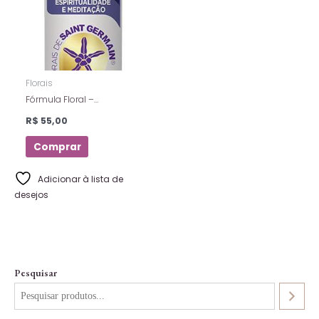
Florais
Fórmula Floral –
Espiritualidade e
R$
55,00
Meditação – Florais De
Saint Germain – Spray – 10
Comprar
Ml
Adicionar à lista de
desejos
Pesquisar