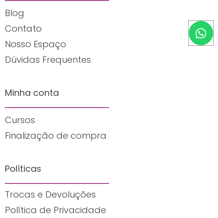
Blog
W
Contato
h
Nosso Espaço
a
Dúvidas Frequentes
t
s
a
Minha conta
p
p
Cursos
Finalização de compra
Políticas
Trocas e Devoluções
Política de Privacidade