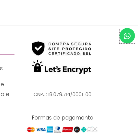
W
h
a
t
s
s
a
p
p
de
o e
CNPJ: 18.079.714/0001-00
Formas de pagamento