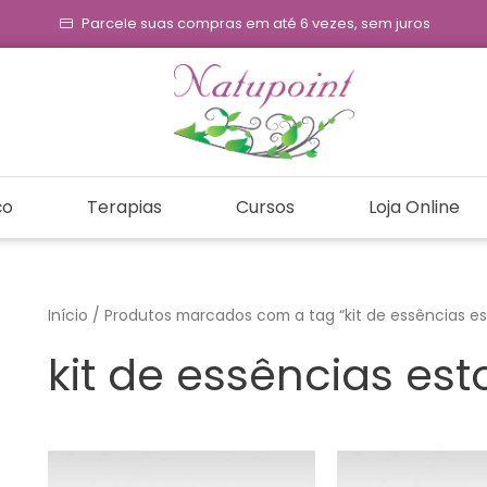
Parcele suas compras em até 6 vezes, sem juros
ço
Terapias
Cursos
Loja Online
Início
/ Produtos marcados com a tag “kit de essências e
kit de essências es