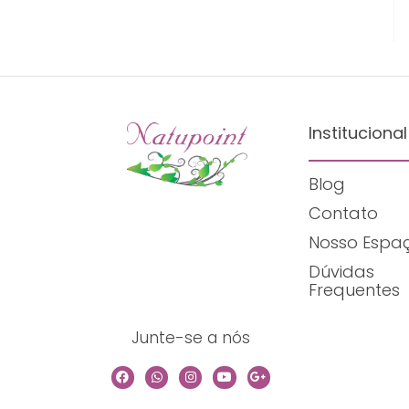
Institucional
Blog
Contato
Nosso Espa
Dúvidas
Frequentes
Junte-se a nós
F
W
I
Y
G
a
h
n
o
o
c
a
s
u
o
e
t
t
t
g