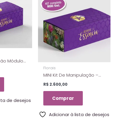
ão Módulo II
cias Dos
Florais
t Germain
MINI Kit De Manipulação –
Com 89 Essências de 5ml
R$
2.600,00
Dos Florais De Saint
Germain
Comprar
ista de desejos
Adicionar à lista de desejos