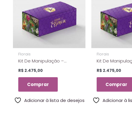
Florais
Florais
Kit De Manipulação –
Kit De Manipulaç
Módulo I Com 45 Essências
– Com 45 Essên
R$
2.475,00
R$
2.475,00
Dos Florais De Saint
Florais De Sain
Germain
Comprar
Comprar
Adicionar à lista de desejos
Adicionar à l