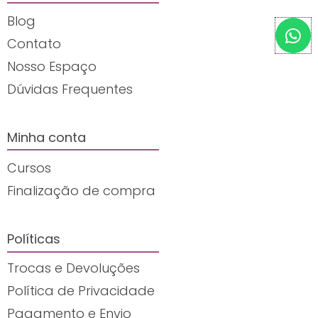
Blog
W
h
Contato
a
Nosso Espaço
t
Dúvidas Frequentes
s
a
p
Minha conta
p
Cursos
Finalização de compra
Políticas
Trocas e Devoluções
Política de Privacidade
Pagamento e Envio