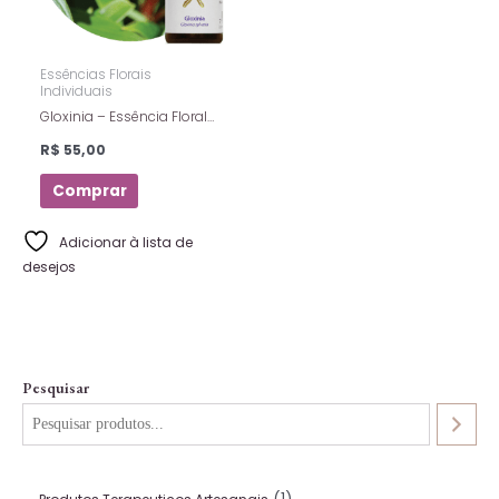
Essências Florais
Individuais
Gloxinia – Essência Floral
Estoque – Florais De Saint
R$
55,00
Germain – 10ml
Comprar
Adicionar à lista de
desejos
Pesquisar