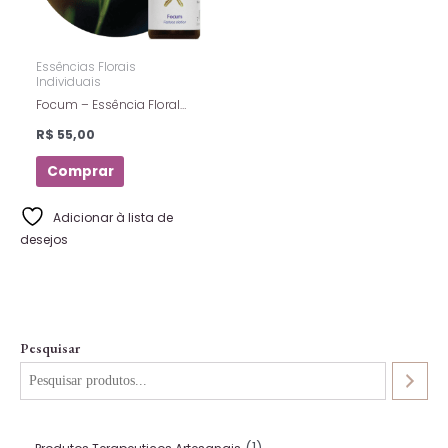
Essências Florais
Individuais
Focum – Essência Floral
Estoque – Florais De Saint
R$
55,00
Germain – 10ml
Comprar
Adicionar à lista de
desejos
Pesquisar