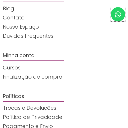
Blog
W
h
Contato
a
Nosso Espaço
t
Dúvidas Frequentes
s
a
p
Minha conta
p
Cursos
Finalização de compra
Políticas
Trocas e Devoluções
Política de Privacidade
Pagamento e Envio