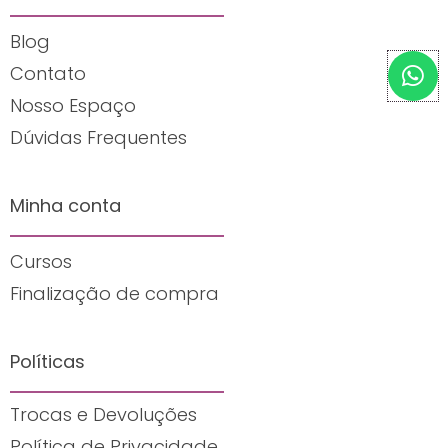
Blog
W
Contato
h
Nosso Espaço
a
t
Dúvidas Frequentes
s
a
Minha conta
p
p
Cursos
Finalização de compra
Políticas
Trocas e Devoluções
Política de Privacidade