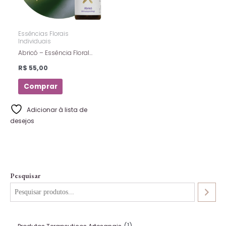
Essências Florais
Individuais
Abricó – Essência Floral
Estoque – Florais De Saint
R$
55,00
Germain – 10ml
Comprar
Adicionar à lista de
desejos
Pesquisar