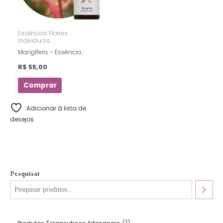
Essências Florais
Individuais
Mangífera – Essência
Floral Estoque – Florais De
R$
55,00
Saint Germain – 10ml
Comprar
Adicionar à lista de
desejos
Pesquisar