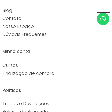
Blog
W
Contato
h
Nosso Espaço
a
t
Dúvidas Frequentes
s
a
Minha conta
p
p
Cursos
Finalização de compra
Políticas
Trocas e Devoluções
Política de Privacidade