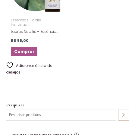
Essências Florais
Individuais
Laurus Nobilis – Essência
Floral Estoque – Florais De
R$
55,00
Saint Germain – 10ml
Comprar
Adicionar à lista de
desejos
Pesquisar