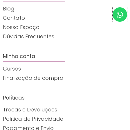
Blog
W
h
Contato
a
Nosso Espaço
t
Dúvidas Frequentes
s
a
p
Minha conta
p
Cursos
Finalização de compra
Políticas
Trocas e Devoluções
Política de Privacidade
Pagamento e Envio