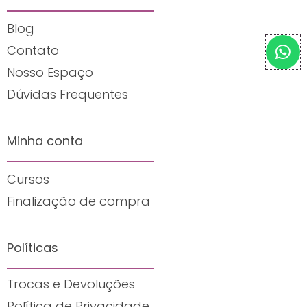
Blog
W
Contato
h
Nosso Espaço
a
t
Dúvidas Frequentes
s
a
Minha conta
p
p
Cursos
Finalização de compra
Políticas
Trocas e Devoluções
Política de Privacidade