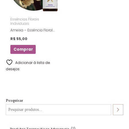
Essências Florais
Individuais
Ameixa – Essência Floral
Estoque – Florais De Saint
R$
55,00
Germain – 10ml
Comprar
Adicionar à lista de
desejos
Pesquisar