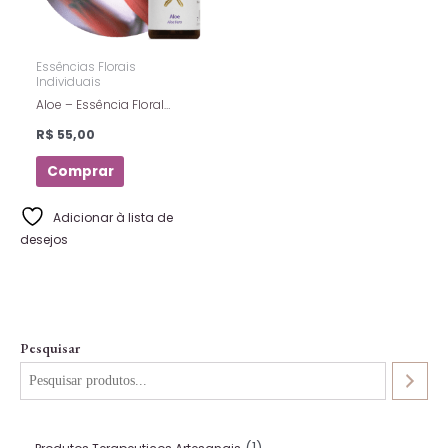
Essências Florais
Individuais
Aloe – Essência Floral
Estoque – Florais De Saint
R$
55,00
Germain – 10ml
Comprar
Adicionar à lista de
desejos
Pesquisar