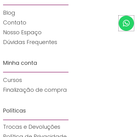
Blog
W
Contato
h
Nosso Espaço
a
t
Dúvidas Frequentes
s
a
Minha conta
p
p
Cursos
Finalização de compra
Políticas
Trocas e Devoluções
Política de Privacidade