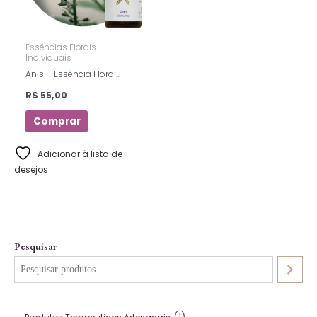
Essências Florais
Individuais
Anis – Essência Floral
Estoque – Florais De Saint
R$
55,00
Germain – 10ml
Comprar
Adicionar à lista de
desejos
Pesquisar