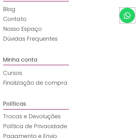
Blog
W
h
Contato
a
Nosso Espaço
t
Dúvidas Frequentes
s
a
p
Minha conta
p
Cursos
Finalização de compra
Políticas
Trocas e Devoluções
Política de Privacidade
Pagamento e Envio