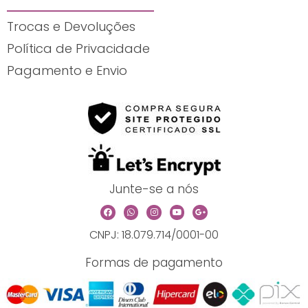
Trocas e Devoluções
Política de Privacidade
Pagamento e Envio
Junte-se a nós
F
W
I
Y
G
a
h
n
o
o
c
a
s
u
o
CNPJ: 18.079.714/0001-00
e
t
t
t
g
b
s
a
u
l
o
a
g
b
e
o
p
r
e
-
Formas de pagamento
k
p
a
p
m
l
u
s
-
g