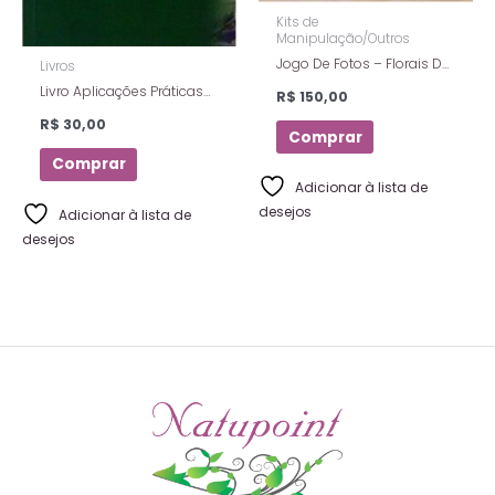
Kits de
Manipulação/Outros
Jogo De Fotos – Florais De
Livros
Saint Germain
Livro Aplicações Práticas
R$
150,00
Dos Florais De Saint
R$
30,00
Germain – Prosperidade –
Comprar
Eliane Locks
Comprar
Adicionar à lista de
desejos
Adicionar à lista de
desejos