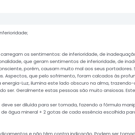
ferioridade;
e carregam os sentimentos: de inferioridade, de inadequação
onalidade, que geram sentimentos de inferioridade, de in
onsciente, porém, causam muito mal aos seus portadores. 
s. Aspectos, que pelo sofrimento, foram calcados às profu
 sua energia-Luz, ilumina este lado obscuro na alma, trazend
o ser. Geralmente estas pessoas são muito ansiosas. Este f
deve ser diluída para ser tomada, fazendo a fórmula mani
ml de água mineral + 2 gotas de cada essência escolhida p
o medicamentos e não têm contra indicação. Podem ser t