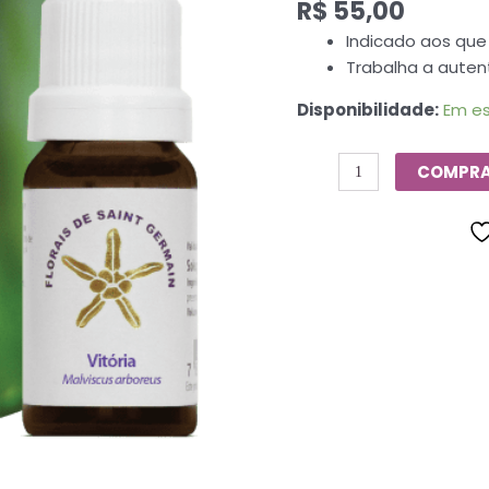
R$
55,00
De
Saint
Indicado aos que
Germain
Trabalha a auten
-
Disponibilidade:
Em e
10ml
quantidade
COMPR