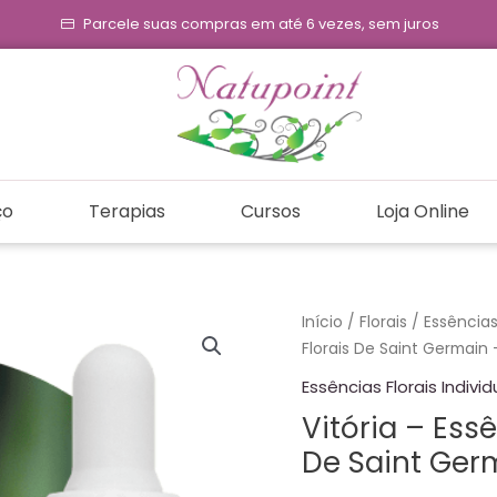
Parcele suas compras em até 6 vezes, sem juros
ço
Terapias
Cursos
Loja Online
Vitória
Início
/
Florais
/
Essências 
-
Florais De Saint Germain 
Essência
Essências Florais Individ
Floral
Vitória – Essê
Estoque
De Saint Ger
-
Florais