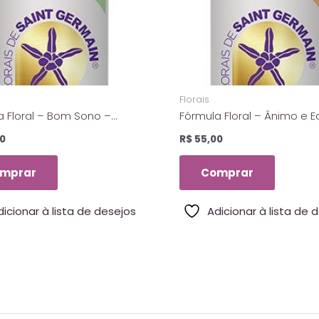
Florais
a Floral – Bom Sono –
Fórmula Floral – Ânimo e Eq
 de Saint Germain – 10 ml
– Florais de Saint Germain 
0
R$
55,00
mprar
Comprar
dicionar à lista de desejos
Adicionar à lista de 