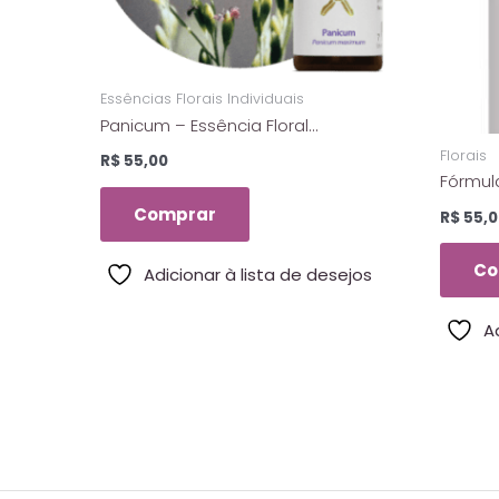
Essências Florais Individuais
Panicum – Essência Floral
Estoque – Florais De Saint
Florais
R$
55,00
Germain – 10ml
Fórmul
Florais
Comprar
R$
55,0
Co
Adicionar à lista de desejos
A