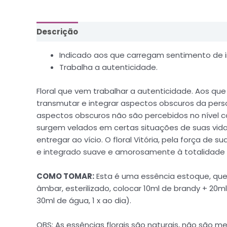
Descrição
Informação adicional
Indicado aos que carregam sentimento de in
Trabalha a autenticidade.
Floral que vem trabalhar a autenticidade. Aos qu
transmutar e integrar aspectos obscuros da pers
aspectos obscuros não são percebidos no nível c
surgem velados em certas situações de suas vida
entregar ao vício. O floral Vitória, pela força de
e integrado suave e amorosamente à totalidade d
COMO TOMAR:
Esta é uma essência estoque, que 
âmbar, esterilizado, colocar 10ml de brandy + 20
30ml de água, 1 x ao dia).
OBS: As essências florais são naturais, não sã