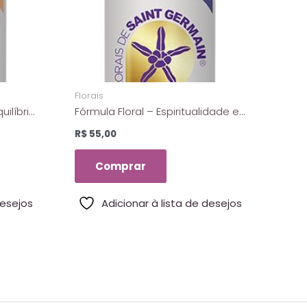
p
Florais
uilíbrio
Fórmula Floral – Espiritualidade e
– 10 ml
Meditação – Florais De Saint
R$
55,00
Germain – 10 Ml
Comprar
desejos
Adicionar à lista de desejos