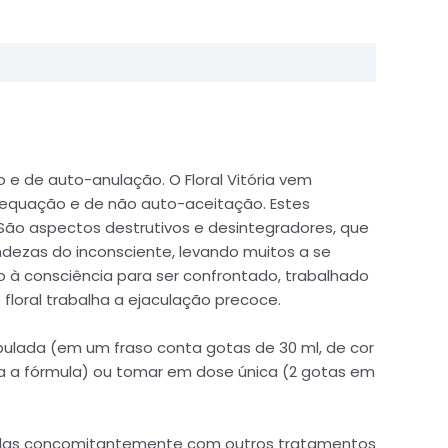
 e de auto-anulação. O Floral Vitória vem
adequação e de não auto-aceitação. Estes
São aspectos destrutivos e desintegradores, que
ndezas do inconsciente, levando muitos a se
o-o à consciência para ser confrontado, trabalhado
loral trabalha a ejaculação precoce.
pulada (em um fraso conta gotas de 30 ml, de cor
ara a fórmula) ou tomar em dose única (2 gotas em
omadas concomitantemente com outros tratamentos