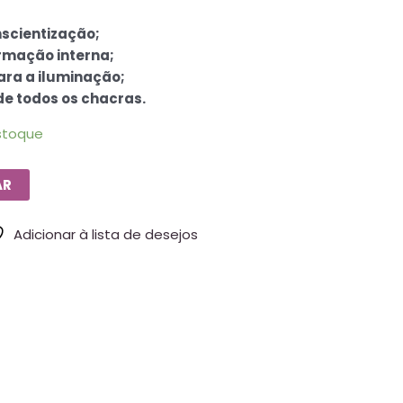
nscientização;
rmação interna;
ra a iluminação;
e todos os chacras.
stoque
AR
Adicionar à lista de desejos