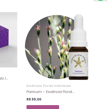
a
t
s
a
p
p
lo I
ais De
Essências Florais Individuais
Panicum – Essência Floral
Estoque – Florais De Saint
R$
55,00
Germain – 10ml