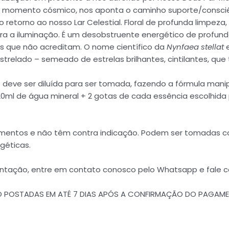
e momento cósmico, nos aponta o caminho suporte/consciê
 retorno ao nosso Lar Celestial. Floral de profunda limpez
ra a iluminação. É um desobstruente energético de profund
s que não acreditam. O nome científico da
Nynfaea stellat
e
 estrelado – semeado de estrelas brilhantes, cintilantes, qu
 deve ser diluída para ser tomada, fazendo a fórmula mani
+ 20ml de água mineral + 2 gotas de cada essência escolhid
dicamentos e não têm contra indicação. Podem ser tomada
géticas.
ientação, entre em contato conosco pelo Whatsapp e fale 
ÃO POSTADAS EM ATÉ 7 DIAS APÓS A CONFIRMAÇÃO DO PAGAM