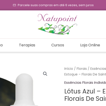
Parcele suas compras em até 6 vezes, sem juros
ço
Terapias
Cursos
Loja Online
Lótus
Início
/
Florais
/
Essências 
Azul
Estoque – Florais De Sain
-
Essências Florais Individ
Essência
Lótus Azul – 
Floral
Florais De Sa
Estoque
-