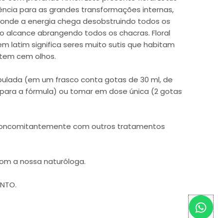
ncia para as grandes transformações internas,
a, onde a energia chega desobstruindo todos os
o alcance abrangendo todos os chacras. Floral
m latim significa seres muito sutis que habitam
e tem cem olhos.
pulada (em um frasco conta gotas de 30 ml, de
a para a fórmula) ou tomar em dose única (2 gotas
s concomitantemente com outros tratamentos
com a nossa naturóloga.
ENTO.
W
h