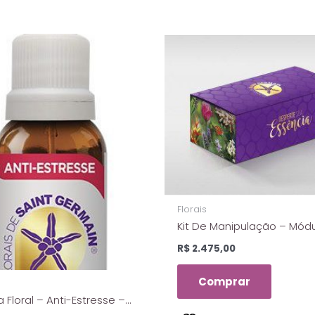
Florais
Kit De Manipulação – Módu
Com 45 Essências Dos Flor
R$
2.475,00
Saint Germain
Comprar
 Floral – Anti-Estresse –
 de Saint Germain – 10 ml