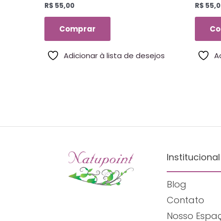
R$
55,00
R$
55,0
Germain – 10 Ml
Comprar
Co
Adicionar à lista de desejos
A
Institucional
Blog
Contato
Nosso Espa