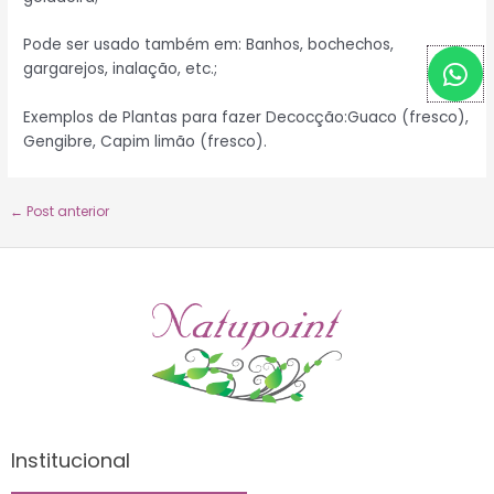
Pode ser usado também em: Banhos, bochechos,
W
gargarejos, inalação, etc.;
h
a
Exemplos de Plantas para fazer Decocção:Guaco (fresco),
t
Gengibre, Capim limão (fresco).
s
a
←
Post anterior
p
p
Institucional